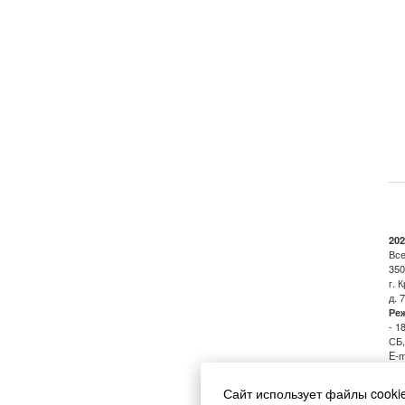
20
Все
350
г. 
д. 7
Ре
- 1
СБ,
E-m
E-m
По
Сайт использует файлы cooki