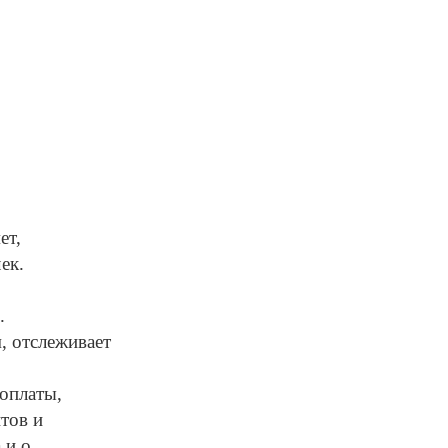
ет,
ек.
.
, отслеживает
оплаты,
тов и
 и о