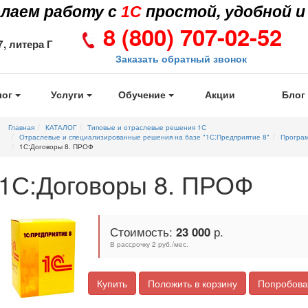
елаем работу с
простой, удобной и
1С
1С
8 (800) 707-02-52
7, литера Г
Заказать обратный звонок
лог
Услуги
Обучение
Акции
Блог
Главная
КАТАЛОГ
Типовые и отраслевые решения 1С
Отраслевые и специализированные решения на базе "1С:Предприятие 8"
Програм
1С:Договоры 8. ПРОФ
1С:Договоры 8. ПРОФ
Стоимость:
23 000
р.
В рассрочку 2 руб./мес.
Купить
Положить в корзину
Попробова