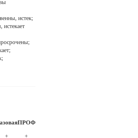
 вы
венны, истек;
, истекает
просрочены;
ает;
к;
азовая
ПРОФ
+
+