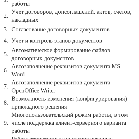
работы
Учет договоров, допсоглашений, актов, счетов,
2.
накладных
3.
Согласование договорных документов
4.
Учет и контроль этапов документов
Автоматическое формирование файлов
5.
договорных документов
Автозаполнение реквизитов документа MS
6.
Word
Автозаполнение реквизитов документа
7.
OpenOffice Writer
Возможность изменения (конфигурирования)
8.
прикладного решения
Многопользовательский режим работы, в том
9.
числе поддержка клиент-серверного варианта
работы
Работа территориально распределенных