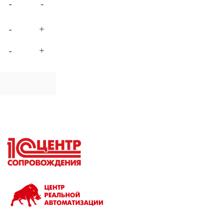
-
-
-
+
-
+