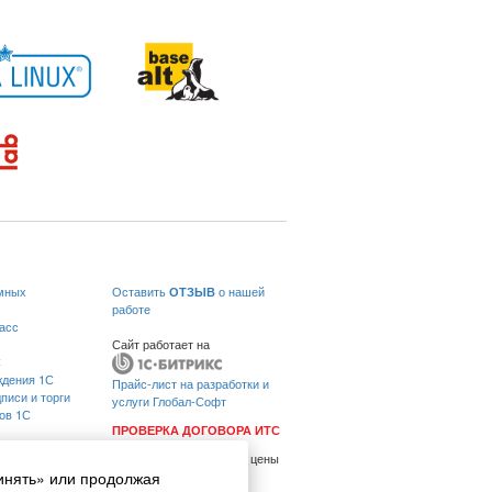
ммных
Оставить
ОТЗЫВ
о нашей
работе
касс
Сайт работает на
С
ждения 1С
Прайс-лист на разработки и
писи и торги
услуги Глобал-Софт
ов 1С
ПРОВЕРКА ДОГОВОРА ИТС
я
Все указанные на сайте цены
носят информационный
инять» или продолжая
проезда