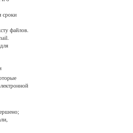
и сроки
ксту файлов.
ail.
 для
и
которые
электронной
вершено;
ли,