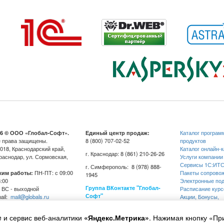
26 © ООО «Глобал-Софт».
Единый центр продаж:
Каталог програ
 права защищены.
8 (800) 707-02-52
продуктов
018, Краснодарский край,
Каталог онлайн-
г. Краснодар: 8 (861) 210-26-26
Краснодар, ул. Сормовская,
Услуги компании
Сервисы 1С:ИТ
г. Симферополь: 8 (978) 888-
жим работы:
ПН-ПТ: с 09:00
Пакеты сопрово
1945
8:00
Электронные под
Группа ВКонтакте "Глобал-
 ВС - выходной
Расписание курс
Софт"
ail:
mail@globals.ru
Акции, Бонусы,
ail:
2312090300@mail.ru
Спецпредложени
дписка на РАССЫЛКУ
Обратная связь
e и сервис веб-аналитики
«Яндекс.Метрика»
. Нажимая кнопку «Пр
Адреса и схема 