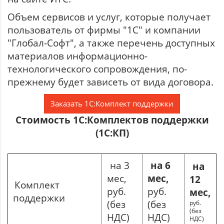
Объем сервисов и услуг, которые получает
пользователь от фирмы "1С" и компании
"Глобал-Софт", а также перечень доступных
материалов информационно-
технологического сопровождения, по-
прежнему будет зависеть от вида договора.
Заказать 1С:Комплект поддержки
Стоимость 1С:Комплектов поддержки
(1С:КП)
на 3
на 6
на
мес,
мес,
12
Комплект
руб.
руб.
мес,
поддержки
(без
(без
руб.
(без
НДС)
НДС)
НДС)