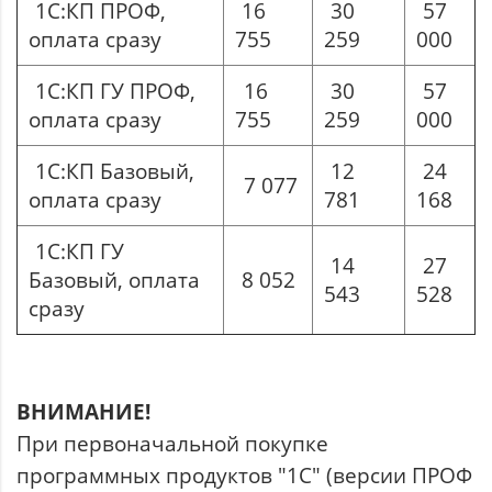
1С:КП ПРОФ,
16
30
57
оплата сразу
755
259
000
1С:КП ГУ ПРОФ,
16
30
57
оплата сразу
755
259
000
1С:КП Базовый,
12
24
7 077
оплата сразу
781
168
1С:КП ГУ
14
27
Базовый, оплата
8 052
543
528
сразу
ВНИМАНИЕ!
При первоначальной покупке
программных продуктов "1С" (версии ПРОФ