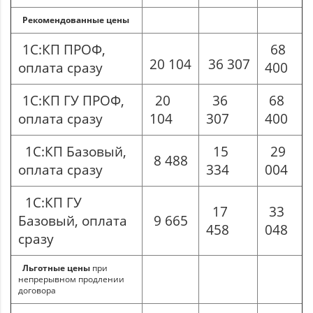
Рекомендованные цены
1С:КП ПРОФ,
68
20 104
36 307
оплата сразу
400
1С:КП ГУ ПРОФ,
20
36
68
оплата сразу
104
307
400
1С:КП Базовый,
15
29
8 488
оплата сразу
334
004
1С:КП ГУ
17
33
Базовый, оплата
9 665
458
048
сразу
Льготные цены
при
непрерывном продлении
договора