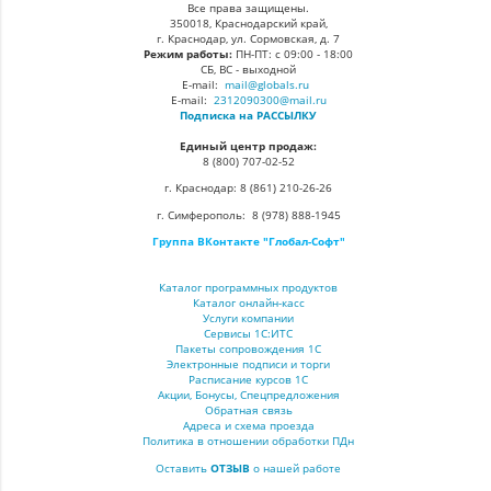
Все права защищены.
350018, Краснодарский край,
г. Краснодар, ул. Сормовская, д. 7
Режим работы:
ПН-ПТ: с 09:00 - 18:00
СБ, ВС - выходной
E-mail:
mail@globals.ru
E-mail:
2312090300@mail.ru
Подписка на РАССЫЛКУ
Единый центр продаж:
8 (800) 707-02-52
г. Краснодар: 8 (861) 210-26-26
г. Симферополь: 8 (978) 888-1945
Группа ВКонтакте "Глобал-Софт"
Каталог программных продуктов
Каталог онлайн-касс
Услуги компании
Сервисы 1С:ИТС
Пакеты сопровождения 1С
Электронные подписи и торги
Расписание курсов 1С
Акции, Бонусы, Спецпредложения
Обратная связь
Адреса и схема проезда
Политика в отношении обработки ПДн
Оставить
ОТЗЫВ
о нашей работе